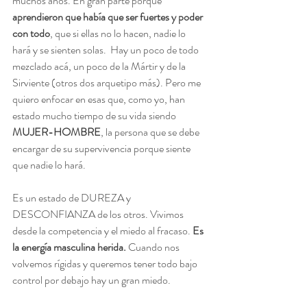
muchos años. En gran parte porque 
aprendieron que había que ser fuertes y poder 
con todo
, que si ellas no lo hacen, nadie lo 
hará y se sienten solas.  Hay un poco de todo 
mezclado acá, un poco de la Mártir y de la 
Sirviente (otros dos arquetipo más). Pero me 
quiero enfocar en esas que, como yo, han 
estado mucho tiempo de su vida siendo 
MUJER-HOMBRE
, la persona que se debe 
encargar de su supervivencia porque siente 
que nadie lo hará. 
Es un estado de DUREZA y 
DESCONFIANZA de los otros. Vivimos 
desde la competencia y el miedo al fracaso. 
Es 
la energía masculina herida.
 Cuando nos 
volvemos rígidas y queremos tener todo bajo 
control por debajo hay un gran miedo. 