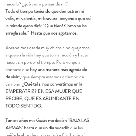
hacerlo? ¿qué van a pensar de mí? 
Todo el tiempo teniendo que demostrar mi 
valía, mi valentía, mi bravura, creyendo que así 
la mirada ajena dirá: "Que bien! Como se las 
arregla sola."  Hasta que nos agotamos. 
Aprendimos desde muy chicas a no quejarnos, 
a que en la vida hay que tomar acción y hacer, 
hacer, sin perder el tiempo. Pero vengo a 
contarte que 
hay una manera más agradable 
de vivir
 y que siempre estamos a tiempo de 
cambiar. 
¿Qué tal si nos convertimos en la 
EMPERATRIZ? EN ESA MUJER QUE 
RECIBE, QUE ES ABUNDANTE EN 
TODO SENTIDO. 
Tantos años mis Guías me decían "BAJA LAS 
ARMAS" hasta que un día sucedió 
que las 
bajé y la abundancia empezó a fluir hacia mí. 