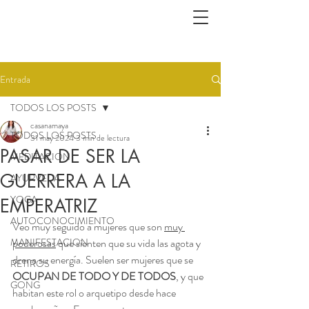
Entrada
TODOS LOS POSTS
casanamaya
TODOS LOS POSTS
31 may 2024
3 min de lectura
PASAR DE SER LA
MEDITACION
GUERRERA A LA
AYURVEDA
YOGA
EMPERATRIZ
AUTOCONOCIMIENTO
Veo muy seguido a mujeres que son 
muy 
MANIFESTACION
poderosas
 que sienten que su vida las agota y 
drena su energía. Suelen ser mujeres que se 
RETIROS
OCUPAN DE TODO Y DE TODOS
, y que 
GONG
habitan este rol o arquetipo desde hace 