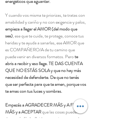
energéticos que aguantar. 
Y cuando vos misma te priorizas, te tratas con 
amabilidad y cariño y no con exigencia y palos, 
empieza a llegar el AMOR (del modo que 
sea)
, ese que te cuida, te protege, conoce tus 
heridas y te ayuda a sanarlas, ese AMOR que 
es COMPAÑERO/A de tu camino que 
puede venir en diversos formatos. Pero 
te 
abris a recibir y eso llega. TE DAS CUENTA 
QUE NO ESTÁS SOLA y que no hay más 
necesidad de defenderte. De que no tenés 
que ser perfecta para que te amen, porque vos 
te amas con tus luces y sombras. 
Empezás a AGRADECER MÁS y A FLUIR 
MÁS y a ACEPTAR
 que las cosas pueden 
darse más fácil y fluidamente si no pretendo 
controlar todo. 
ME CONVIERTO EN 