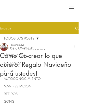
Entrada
TODOS LOS POSTS
casanamaya
TODOS LOS POSTS
23 dic 2022
2 min de lectura
Cómo Co-crear lo que
MEDITACION
quiero. Regalo Navideño
AYURVEDA
YOGA
para ustedes!
AUTOCONOCIMIENTO
MANIFESTACION
RETIROS
GONG