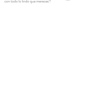
con todo lo lindo que mereces!!
Namaste, María 
energia
conexion
energiapositiva
akasha
universo
vibracion
cocrear
manifestar
agradecer
leydeatraccion
deseos
creer
crear
MANIFESTACION
Entradas recientes
Ver todo