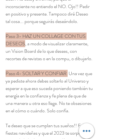
inconsciente no entiendo el NO. Ojo!! Pedir 
en positivo y presente. Tampoco diré Deseo 
tal cosa... porque seguirás deseándolo.
Paso 3- HAZ UN COLLAGE CON TUS 
DESEOS
, a modo de visualizar claramente, 
un Vision Board de lo que deseas, con 
recortes de revistas o en la compu, o dibujarlo. 
Paso 4- SOLTAR Y CONFIAR.
 Una vez que 
ya pediste ahora debes soltarlo al Universo y 
esperar a que eso suceda poniendo también tu 
energía en la confianza y fe plena de que de 
una manera u otra eso llega. No te obsesiones 
en el cómo o cuándo. Solo confía. 
Te deseo que se cumplan tus sueños!! Felices 
fiestas navideñas y que el 2023 te sorprenda 