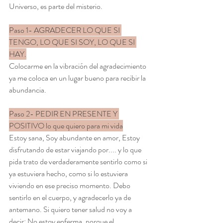
Universo, es parte del misterio.
Paso 1- AGRADECER LO QUE SI 
TENGO, LO QUE SI SOY, LO QUE SI 
HAY.
Colocarme en la vibración del agradecimiento 
ya me coloca en un lugar bueno para recibir la 
abundancia.
Paso 2- PEDIR EN PRESENTE Y 
POSITIVO lo que quiero para mi vida
Estoy sana, Soy abundante en amor, Estoy 
disfrutando de estar viajando por.... y lo que 
pida trato de verdaderamente sentirlo como si 
ya estuviera hecho, como si lo estuviera 
viviendo en ese preciso momento. Debo 
sentirlo en el cuerpo, y agradecerlo ya de 
antemano. Si quiero tener salud no voy a 
decir: No estoy enferma, porque el 