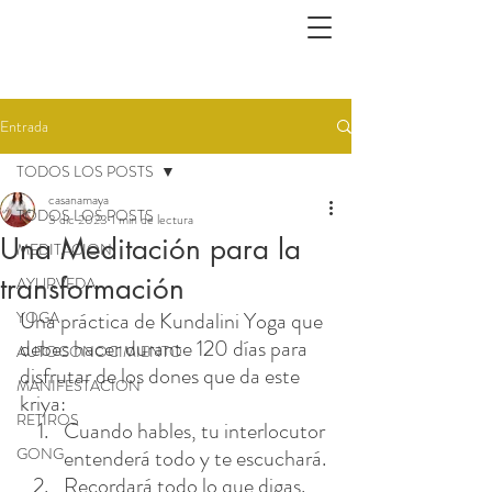
Entrada
TODOS LOS POSTS
casanamaya
TODOS LOS POSTS
3 dic 2023
1 min de lectura
Una Meditación para la
MEDITACION
transformación
AYURVEDA
Una práctica de Kundalini Yoga que 
YOGA
debes hacer durante 120 días para 
AUTOCONOCIMIENTO
disfrutar de los dones que da este 
MANIFESTACION
kriya:
RETIROS
Cuando hables, tu interlocutor 
GONG
entenderá todo y te escuchará.
Recordará todo lo que digas.